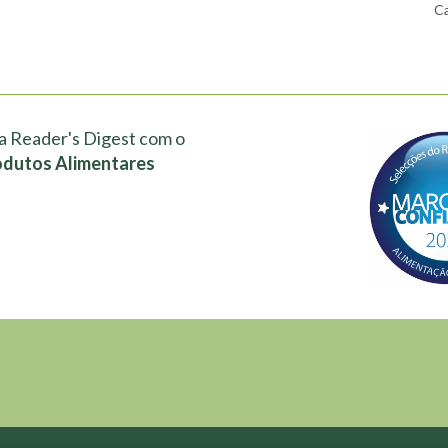
Ca
a Reader's Digest com o
odutos Alimentares