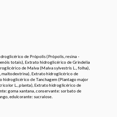
idroglicérico de Própolis (Própolis, resina -
óis totais), Extrato hidroglicérico de Grindelia
roglicérico de Malva (Malva sylvestris L., folha),
, maltodextrina), Extrato hidroglicérico de
ato hidroglicérico de Tanchagem (Plantago major
tricolor L., planta), Extrato hidroglicérico de
zante: goma xantana, conservante: sorbato de
ango, edulcorante: sucralose.