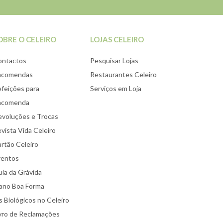
OBRE O CELEIRO
LOJAS CELEIRO
ontactos
Pesquisar Lojas
ncomendas
Restaurantes Celeiro
feições para
Serviços em Loja
ncomenda
voluções e Trocas
vista Vida Celeiro
rtão Celeiro
ventos
ia da Grávida
ano Boa Forma
 Biológicos no Celeiro
vro de Reclamações