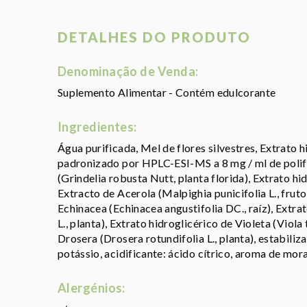
DETALHES DO PRODUTO
Denominação de Venda:
Suplemento Alimentar - Contém edulcorante
Ingredientes:
Água purificada, Mel de flores silvestres, Extrato h
padronizado por HPLC-ESI-MS a 8 mg / ml de polifen
(Grindelia robusta Nutt, planta florida), Extrato hid
Extracto de Acerola (Malpighia punicifolia L., fruto
Echinacea (Echinacea angustifolia DC., raíz), Extr
L., planta), Extrato hidroglicérico de Violeta (Viola 
Drosera (Drosera rotundifolia L., planta), estabili
potássio, acidificante: ácido cítrico, aroma de mor
Alergénios: