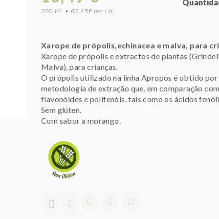
Quantida
200 ML • 82.45€ por Ltr.
Xarope de própolis,echinacea e malva, para cr
Xarope de própolis e extractos de plantas (Grindel
Malva), para crianças.
O própolis utilizado na linha Apropos é obtido po
metodologia de extração que, em comparação com a
flavonóides e polifenóis, tais como os ácidos fenól
Sem glúten.
Com sabor a morango.