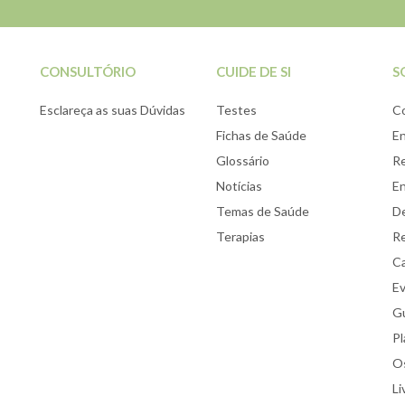
CONSULTÓRIO
CUIDE DE SI
S
Esclareça as suas Dúvidas
Testes
C
Fichas de Saúde
E
Glossário
Re
Notícias
E
Temas de Saúde
De
Terapias
Re
Ca
E
Gu
Pl
Os
Li