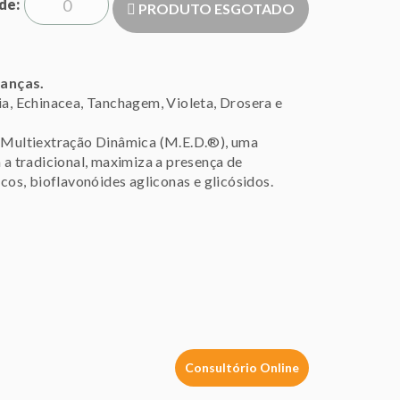
de
PRODUTO ESGOTADO
ianças.
ia, Echinacea, Tanchagem, Violeta, Drosera e
r Multiextração Dinâmica (M.E.D.®), uma
 tradicional, maximiza a presença de
icos, bioflavonóides agliconas e glicósidos.
Consultório Online