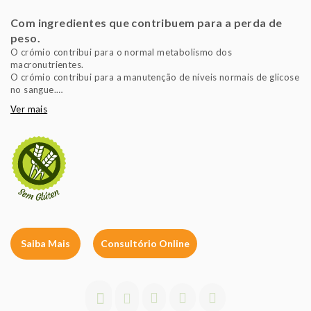
Com ingredientes que contribuem para a perda de
peso.
O crómio contribui para o normal metabolismo dos
macronutrientes.
O crómio contribui para a manutenção de níveis normais de glicose
no sangue.
Ver mais
O Crómio é um oligoelemento essencial que melhora a função da
insulina e influencia o metabolismo dos hidratos de carbono,
proteínas e gorduras. Tem sido sugerido que o crómio pode ser
usado como coadjuvante na perda de peso e na melhoria do
controlo do açúcar sanguíneo dos indivíduos com diabetes.
Saiba Mais
Consultório Online