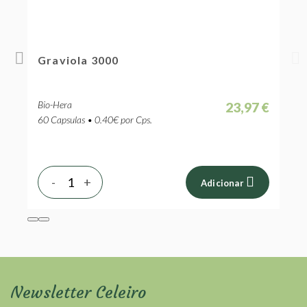
Graviola 3000
Bio-Hera
 €
23,97 €
60 Capsulas • 0.40€ por Cps.
-
+
Adicionar
Newsletter Celeiro