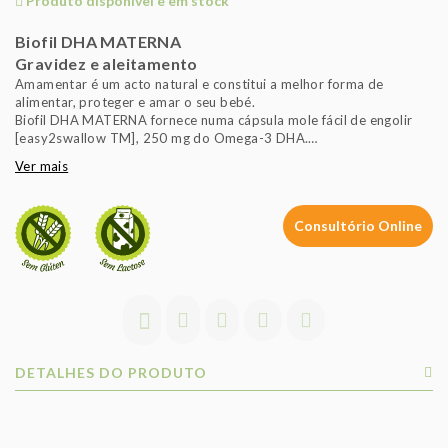
Produto disponível e em stock
Biofil DHA MATERNA
Gravidez e aleitamento
Amamentar é um acto natural e constitui a melhor forma de
alimentar, proteger e amar o seu bebé.
Biofil DHA MATERNA fornece numa cápsula mole fácil de engolir
[easy2swallow TM], 250 mg do Omega-3 DHA.
O consumo de DHA pela mãe, contribui para o desenvolvimento
Ver mais
normal do cérebro e dos olhos no feto e no lactente alimentado
com leite materno, efeito este, só obtido com a ingestão diária de
pelo menos, 200 mg de DHA.
Consultório Online
DETALHES DO PRODUTO