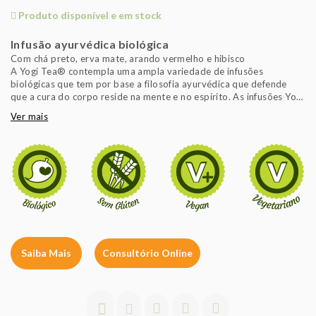
Produto disponível e em stock
Infusão ayurvédica biológica
Com chá preto, erva mate, arando vermelho e hibisco
A Yogi Tea® contempla uma ampla variedade de infusões
biológicas que tem por base a filosofia ayurvédica que defende
que a cura do corpo reside na mente e no espírito. As infusões Yogi
Tea® possuem os aromas complexos e os sabores exóticos
Ver mais
naturais de plantas e especiarias biológicas que ajudam a
recuperar o equilíbrio do seu corpo, mente e espírito e a viver em
harmonia com a natureza e com o meio ambiente.
Saiba Mais
Consultório Online