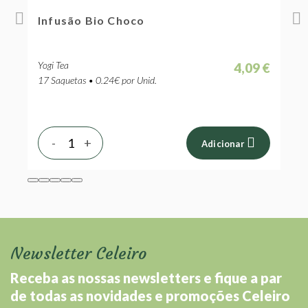
Infusão Bio Choco
I
Yogi Tea
Y
 €
4,09 €
17 Saquetas • 0.24€ por Unid.
1
-
+
Adicionar
Newsletter Celeiro
Receba as nossas newsletters e fique a par
de todas as novidades e promoções Celeiro