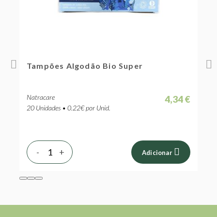
Tampões Algodão Bio Super
T
Natracare
N
 €
4,34 €
20 Unidades • 0.22€ por Unid.
1
-
+
Adicionar