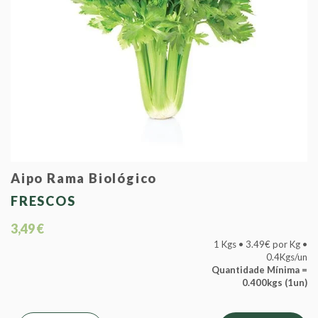
Aipo Rama Biológico
FRESCOS
3,49 €
1 Kgs • 3.49€ por Kg •
0.4Kgs/un
Quantidade Mínima =
0.400kgs (1un)