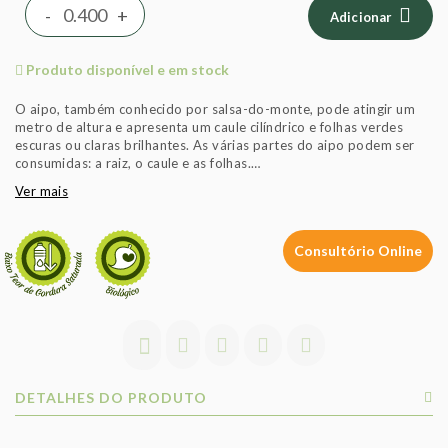
-
+
Adicionar
Produto disponível e em stock
O aipo, também conhecido por salsa-do-monte, pode atingir um
metro de altura e apresenta um caule cilíndrico e folhas verdes
escuras ou claras brilhantes. As várias partes do aipo podem ser
consumidas: a raiz, o caule e as folhas.
Ver mais
O aipo apresenta um baixo valor energético (20kcal/100g). Esta
Consultório Online
hortícula é maioritariamente constiuida por áua (94%) e apresenta
um alto teor em potássio.
Fonte: Portfir, 2019
Os frutos e legumes comercializados nas lojas Celeiro são apenas
biológicos.
DETALHES DO PRODUTO
Exigimos certificados a todos os fornecedores e realizamos
análises por entidades independentes. Trabalhamos com parceiros