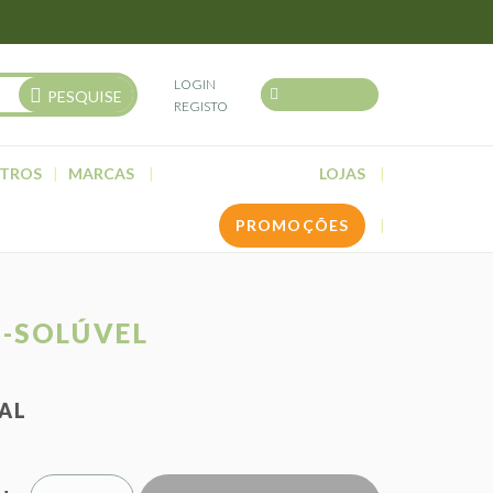
LOGIN
PESQUISE
REGISTO
TROS
MARCAS
LOJAS
PROMOÇÕES
O-SOLÚVEL
NAL