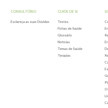
CONSULTÓRIO
CUIDE DE SI
S
Esclareça as suas Dúvidas
Testes
C
Fichas de Saúde
E
Glossário
Re
Notícias
E
Temas de Saúde
De
Terapias
Re
Ca
E
Gu
Pl
Os
Li
Ca