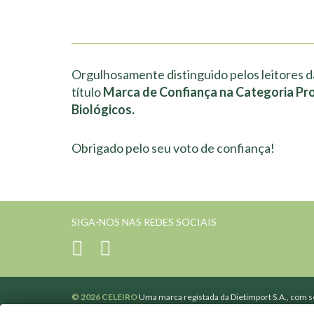
Orgulhosamente distinguido pelos leitores d
título
Marca de Confiança na Categoria Pr
Biológicos.
Obrigado pelo seu voto de confiança!
SIGA-NOS NAS REDES SOCIAIS
© 2026 CELEIRO
Uma marca registada da Dietimport S.A., com se
502365110 de Pessoa coletiva e de matrícula na Conservatória d