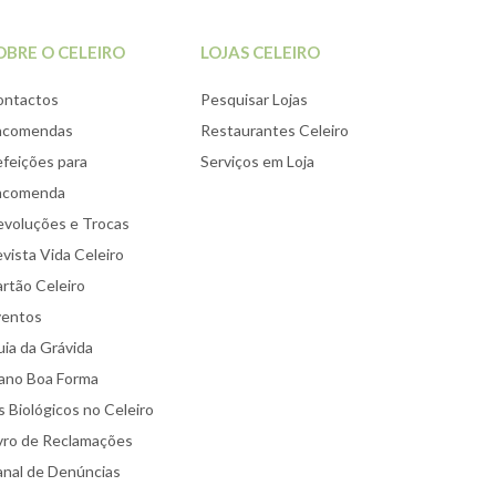
OBRE O CELEIRO
LOJAS CELEIRO
ontactos
Pesquisar Lojas
ncomendas
Restaurantes Celeiro
feições para
Serviços em Loja
ncomenda
voluções e Trocas
vista Vida Celeiro
rtão Celeiro
ventos
ia da Grávida
ano Boa Forma
 Biológicos no Celeiro
vro de Reclamações
nal de Denúncias