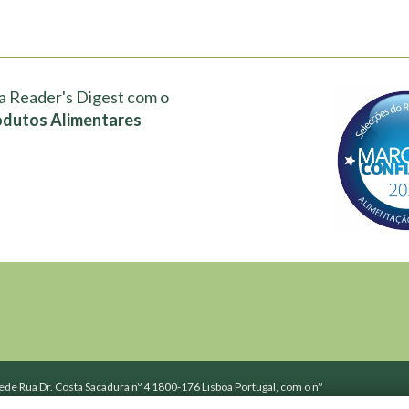
a Reader's Digest com o
odutos Alimentares
de Rua Dr. Costa Sacadura nº 4 1800-176 Lisboa Portugal, com o nº
o Registo Comercial de Lisboa.