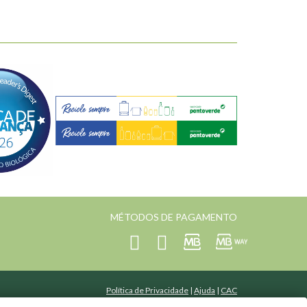
MÉTODOS DE PAGAMENTO
Política de Privacidade
|
Ajuda
|
CAC
Desenvolvido por
curiosidade.pt
| Mantido por
Toogas