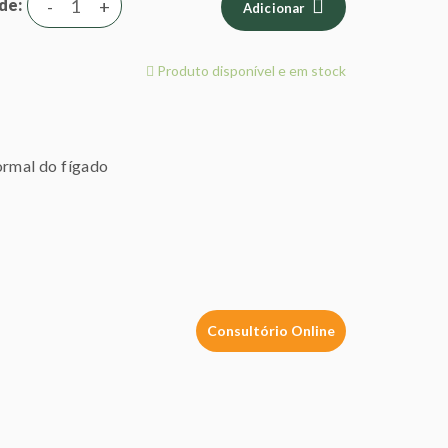
de
-
+
Adicionar
Produto disponível e em stock
ormal do fígado
Consultório Online