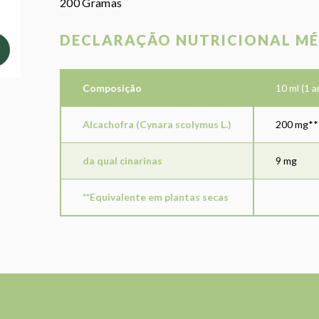
200 Gramas
DECLARAÇÃO NUTRICIONAL MÉ
Composição
10 ml (1 
Alcachofra (Cynara scolymus L.)
200 mg**
da qual cinarinas
9 mg
**Equivalente em plantas secas