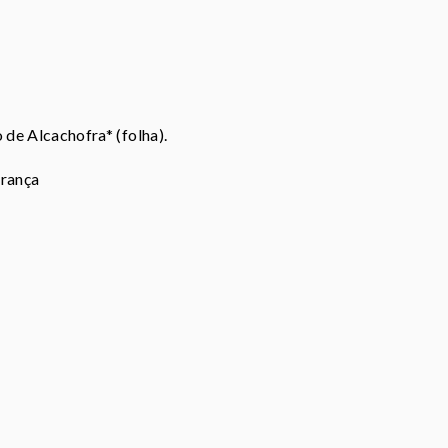
 de Alcachofra* (folha).
França