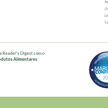
Pl
Os
Li
Ca
a Reader's Digest com o
odutos Alimentares