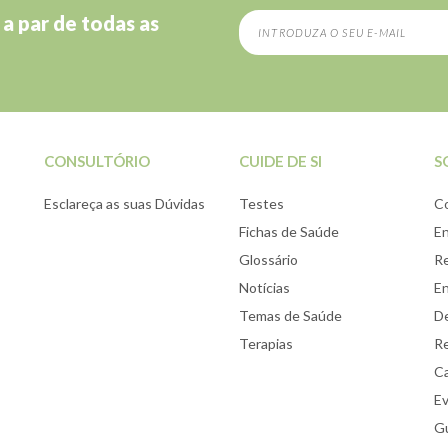
 a par de todas as
CONSULTÓRIO
CUIDE DE SI
S
Esclareça as suas Dúvidas
Testes
C
Fichas de Saúde
E
Glossário
Re
Notícias
E
Temas de Saúde
De
Terapias
Re
Ca
E
Gu