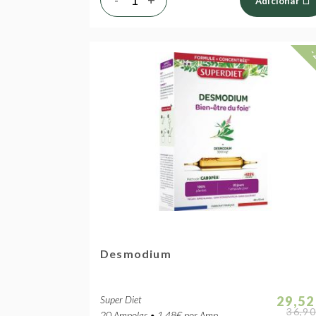
Adicionar
-
Desmodium
Super Diet
29,52
36,90
20 Ampolas • 1.48€ por Amp.