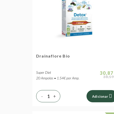
Drainaflore Bio
Super Diet
30,87
38,59
20 Ampolas • 1.54€ por Amp.
-
+
Adicionar