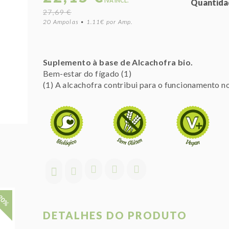
IVA INCL.
Quantida
27,69 €
20 Ampolas • 1.11€ por Amp.
Suplemento à base de Alcachofra bio.
Bem-estar do fígado (1)
(1) A alcachofra contribui para o funcionamento n
20%
DETALHES DO PRODUTO