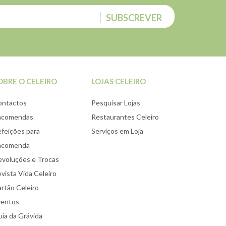
SUBSCREVER
OBRE O CELEIRO
LOJAS CELEIRO
ontactos
Pesquisar Lojas
ncomendas
Restaurantes Celeiro
feições para
Serviços em Loja
ncomenda
voluções e Trocas
vista Vida Celeiro
rtão Celeiro
ventos
ia da Grávida