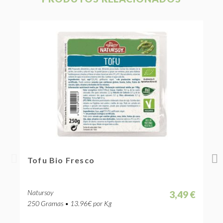
Tofu Bio Fresco
T
Natursoy
N
3,49 €
250 Gramas • 13.96€ por Kg
2