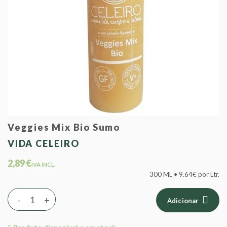
Veggies Mix Bio Sumo
VIDA CELEIRO
2,89 €
IVA INCL.
300 ML • 9.64€ por Ltr.
-
+
Adicionar