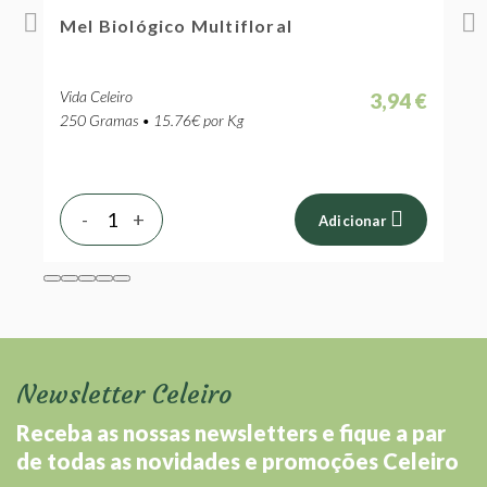
Mel Biológico Multifloral
A
Vida Celeiro
O
 €
3,94 €
250 Gramas • 15.76€ por Kg
5
-
+
Adicionar
Newsletter Celeiro
Receba as nossas newsletters e fique a par
de todas as novidades e promoções Celeiro