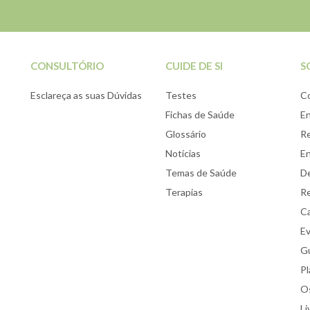
CONSULTÓRIO
CUIDE DE SI
S
Esclareça as suas Dúvidas
Testes
C
Fichas de Saúde
E
Glossário
Re
Notícias
E
Temas de Saúde
De
Terapias
Re
Ca
E
Gu
Pl
Os
Li