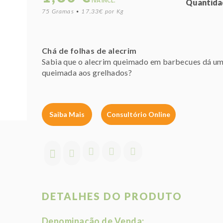
IVA INCL.
Quantida
75 Gramas • 17.33€ por Kg
Chá de folhas de alecrim
Sabia que o alecrim queimado em barbecues dá um
queimada aos grelhados?
Saiba Mais
Consultório Online
DETALHES DO PRODUTO
Denominação de Venda: