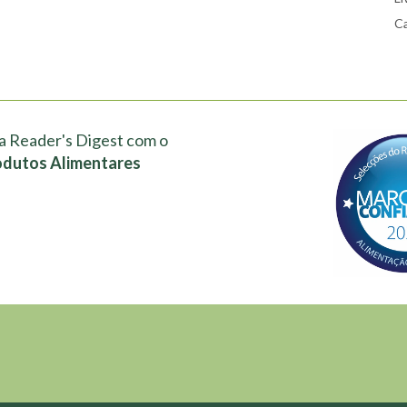
Ca
a Reader's Digest com o
odutos Alimentares