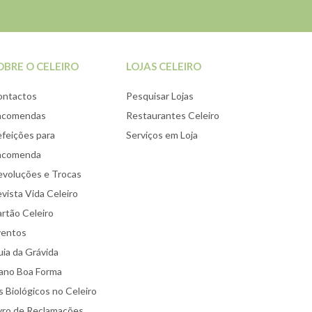
OBRE O CELEIRO
LOJAS CELEIRO
ontactos
Pesquisar Lojas
ncomendas
Restaurantes Celeiro
feições para
Serviços em Loja
ncomenda
voluções e Trocas
vista Vida Celeiro
rtão Celeiro
ventos
ia da Grávida
ano Boa Forma
 Biológicos no Celeiro
vro de Reclamações