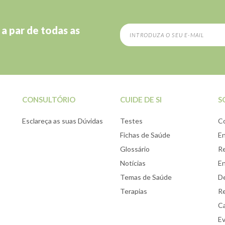
 a par de todas as
CONSULTÓRIO
CUIDE DE SI
S
Esclareça as suas Dúvidas
Testes
C
Fichas de Saúde
E
Glossário
Re
Notícias
E
Temas de Saúde
De
Terapias
Re
Ca
E