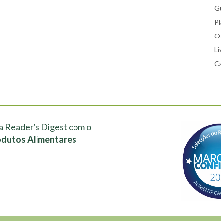
Gu
Pl
Os
Li
Ca
a Reader's Digest com o
odutos Alimentares