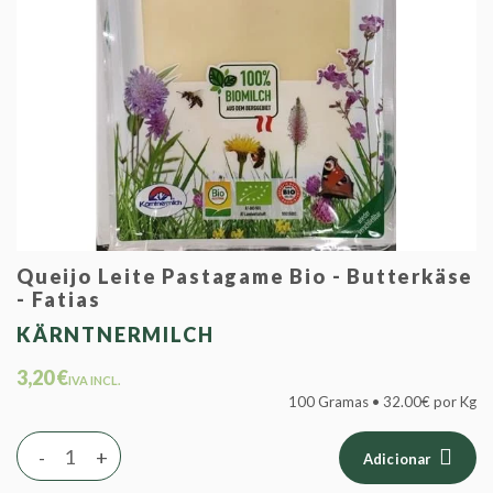
Queijo Leite Pastagame Bio - Butterkäse
- Fatias
KÄRNTNERMILCH
3,20 €
IVA INCL.
100 Gramas • 32.00€ por Kg
-
+
Adicionar