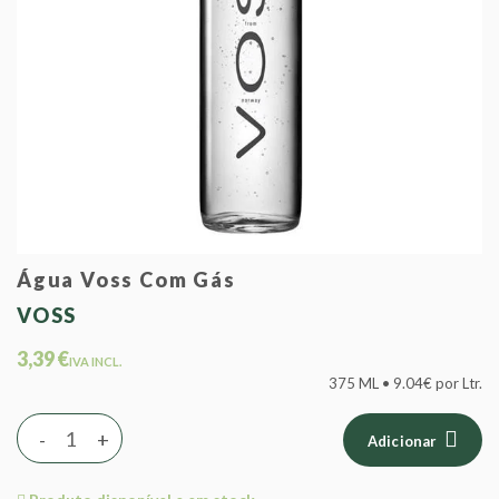
Água Voss Com Gás
VOSS
3,39 €
IVA INCL.
375 ML • 9.04€ por Ltr.
-
+
Adicionar