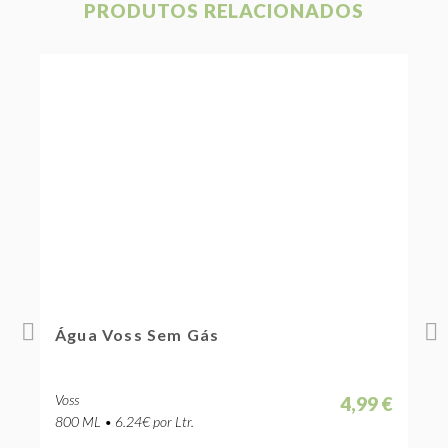
PRODUTOS RELACIONADOS
Água Voss Sem Gás
Á
Voss
V
 €
4,99 €
800 ML • 6.24€ por Ltr.
8