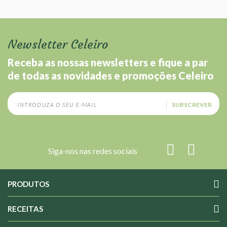
A Calêndula apresenta propriedades anti-inflamatórias e ajuda a
fortalecer o corpo contribuindo para superar o stress e esforço
físico e travando o estabelecimento de mudanças associadas à
idade. Além disso também contribui a nível da saúde intestinal e
Newsletter Celeiro
hepática, auxiliando nas funções normais do fígado.
Não contém sacarose, uso tolerado por diabéticos.
Receba as nossas newsletters e fique a par
de todas as novidades e promoções Celeiro
SUBSCREVER
Siga-nos nas redes sociais
PRODUTOS
RECEITAS