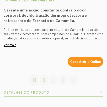
Produto disponível e em stock
Garante uma acção constante contra o odor
corporal, devido à acção dermoprotectora e
refrescante do Extracto de Camomila.
Roll-on enriquecido com extracto natural de Camomila de acção
suavizante e refrescante, sem compostos de alumínio. Garante uma
protecção eficaz contra o odor corporal, sem obstruir os poros
cutâneos. Aplicar de forma invertida, fazendo rodar a bola do
Ver mais
frasco na zona das axilas.
Aconselhado para peles sensíveis e delicadas. Sem parabenos e
cloridrato de alumínio, sem álcool. Não testado em animais.
Consultório Online
DETALHES DO PRODUTO