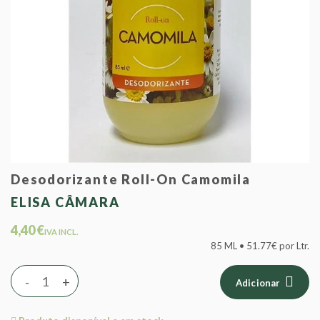
Desodorizante Roll-On Camomila
ELISA CÂMARA
4,40 €
IVA INCL.
85 ML • 51.77€ por Ltr.
-
+
Adicionar