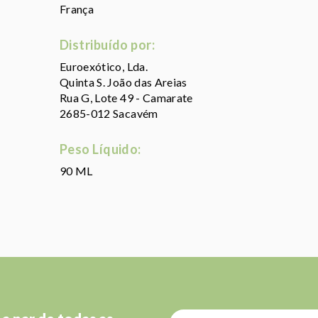
França
Distribuído por:
Euroexótico, Lda.
Quinta S. João das Areias
Rua G, Lote 49 - Camarate
2685-012 Sacavém
Peso Líquido:
90 ML