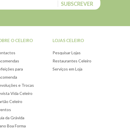
SUBSCREVER
OBRE O CELEIRO
LOJAS CELEIRO
ontactos
Pesquisar Lojas
ncomendas
Restaurantes Celeiro
feições para
Serviços em Loja
ncomenda
voluções e Trocas
vista Vida Celeiro
rtão Celeiro
ventos
ia da Grávida
ano Boa Forma