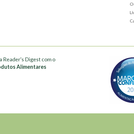
Os
Li
Ca
a Reader's Digest com o
odutos Alimentares