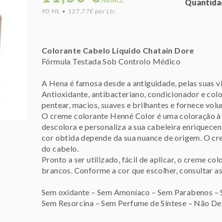
IVA INCL.
Quantida
90 ML • 127.77€ por Ltr.
Colorante Cabelo Líquido Chatain Dore
Fórmula Testada Sob Controlo Médico
A Hena é famosa desde a antiguidade, pelas suas v
Antioxidante, antibacteriano, condicionador e color
pentear, macios, suaves e brilhantes e fornece volu
O creme colorante Henné Color é uma coloração à 
descolora e personaliza a sua cabeleira enriquece
cor obtida depende da sua nuance de origem. O cr
do cabelo.
Pronto a ser utilizado, fácil de aplicar, o creme 
brancos. Conforme a cor que escolher, consultar as
Sem oxidante – Sem Amoníaco – Sem Parabenos – 
Sem Resorcina – Sem Perfume de Síntese – Não De