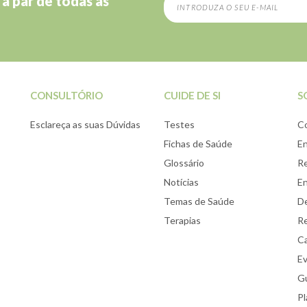
 a par de todas as
CONSULTÓRIO
CUIDE DE SI
S
Esclareça as suas Dúvidas
Testes
C
Fichas de Saúde
E
Glossário
Re
Notícias
E
Temas de Saúde
De
Terapias
Re
Ca
E
Gu
Pl