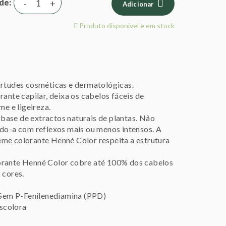
de
-
+
Adicionar
Produto disponível e em stock
irtudes cosméticas e dermatológicas.
ante capilar, deixa os cabelos fáceis de
me e ligeireza.
base de extractos naturais de plantas. Não
ndo-a com reflexos mais ou menos intensos. A
eme colorante Henné Color respeita a estrutura
colorante Henné Color cobre até 100% dos cabelos
 cores.
Sem P-Fenilenediamina (PPD)
scolora