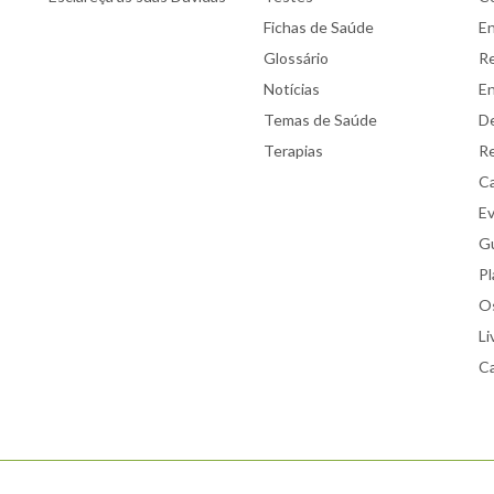
Fichas de Saúde
E
Glossário
Re
Notícias
E
Temas de Saúde
De
Terapias
Re
Ca
E
Gu
Pl
Os
Li
Ca