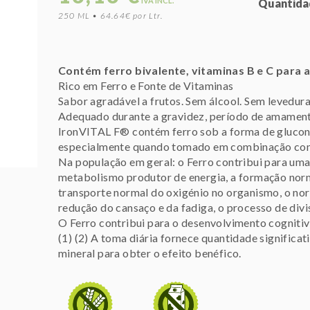
IVA INCL.
Quantida
250 ML • 64.64€ por Ltr.
Contém ferro bivalente, vitaminas B e C para
Rico em Ferro e Fonte de Vitaminas
Sabor agradável a frutos. Sem álcool. Sem levedura
Adequado durante a gravidez, período de amamenta
IronVITAL F® contém ferro sob a forma de glucon
especialmente quando tomado em combinação com
Na população em geral: o Ferro contribui para uma
metabolismo produtor de energia, a formação norm
transporte normal do oxigénio no organismo, o nor
redução do cansaço e da fadiga, o processo de divis
O Ferro contribui para o desenvolvimento cognitiv
(1) (2) A toma diária fornece quantidade significa
mineral para obter o efeito benéfico.