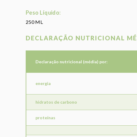
Peso Líquido:
250 ML
DECLARAÇÃO NUTRICIONAL MÉ
Declaração nutricional (média) por:
energia
hidratos de carbono
proteínas