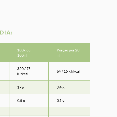
DIA:
100g ou
Porção por 20
100ml
ml
320 / 75
64 / 15 kJ/kcal
kJ/kcal
17 g
3.4 g
0.5 g
0.1 g