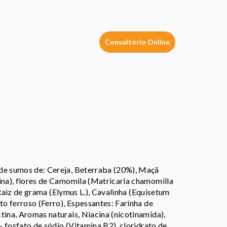
Consultório Online
 de sumos de: Cereja, Beterraba (20%), Maçã
ina), flores de Camomila (Matricaria chamomilla
, Raiz de grama (Elymus L.), Cavalinha (Equisetum
to ferroso (Ferro), Espessantes: Farinha de
tina, Aromas naturais, Niacina (nicotinamida),
´- fosfato de sódio (Vitamina B2), cloridrato de