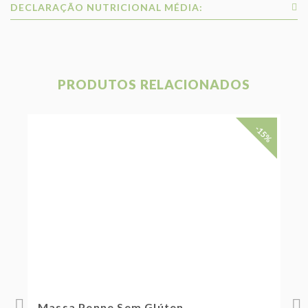
DECLARAÇÃO NUTRICIONAL MÉDIA:
PRODUTOS RELACIONADOS
-15%
Massa Penne Sem Glúten
M