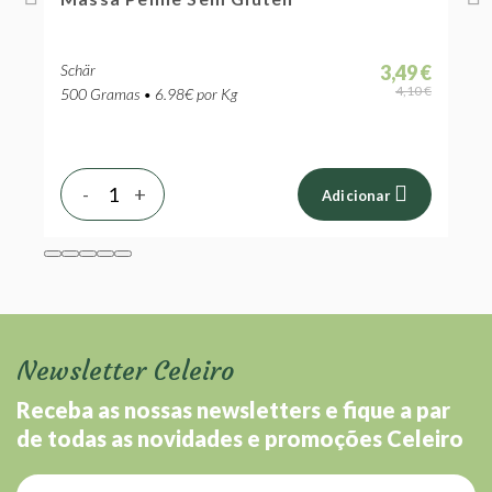
Schär
3,49 €
S
 €
4,10 €
500 Gramas • 6.98€ por Kg
5
-
+
Adicionar
Newsletter Celeiro
Receba as nossas newsletters e fique a par
de todas as novidades e promoções Celeiro