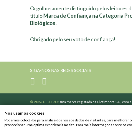
Orgulhosamente distinguido pelos leitores d
título
Marca de Confiança na Categoria Pr
Biológicos.
Obrigado pelo seu voto de confiança!
SIGA-NOS NAS REDES SOCIAIS
© 2026 CELEIRO
Uma marca registada da Dietimport S.A., com se
502365110 de Pessoa coletiva e de matrícula na Conservatória d
Poderá contactar-nos através do nosso
formulário
.
Nós usamos cookies
Promoções válidas de 10 de julho a 1 de setembro.
Podemos colocá-los para análise dos nossos dados de visitantes, para melhorar o
Os preços dos produtos apresentados em celeiro.pt podem ser dif
proporcionar uma óptima experiência no site. Para mais informações sobre os coo
promoções diferentes ou exclusivas online.