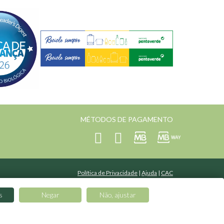
MÉTODOS DE PAGAMENTO
Política de Privacidade
|
Ajuda
|
CAC
Desenvolvido por
curiosidade.pt
| Mantido por
Toogas
s
Negar
Não, ajustar