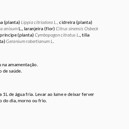
ma (planta)
Lippia citriodora L.,
cidreira (planta)
la anisum
L., laranjeira (flor)
Citrus sinensis Osbeck
a príncipe (planta)
Cymbopogon citratus L
., tília
nta)
Geranium robertianum L
.
ou na amamentação.
o de saúde.
 1L de água fria. Levar ao lume e deixar ferver
 do dia, morno ou frio.