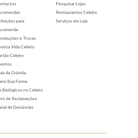
ontactos
Pesquisar Lojas
ncomendas
Restaurantes Celeiro
feições para
Serviços em Loja
ncomenda
voluções e Trocas
vista Vida Celeiro
rtão Celeiro
ventos
ia da Grávida
ano Boa Forma
 Biológicos no Celeiro
vro de Reclamações
nal de Denúncias