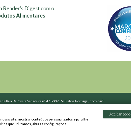
a Reader's Digest com o
odutos Alimentares
de Rua Dr. Costa Sacadura nº 4 1800-176 Lisboa Portugal, com o nº
o Registo Comercial de Lisboa.
Aceitar todo
 nosso site, mostrar conteúdos personalizados e para lhe
erentes dos preços válidos nas lojas físicas, por poderem apresentar
kies que utilizamos, abra as configurações.