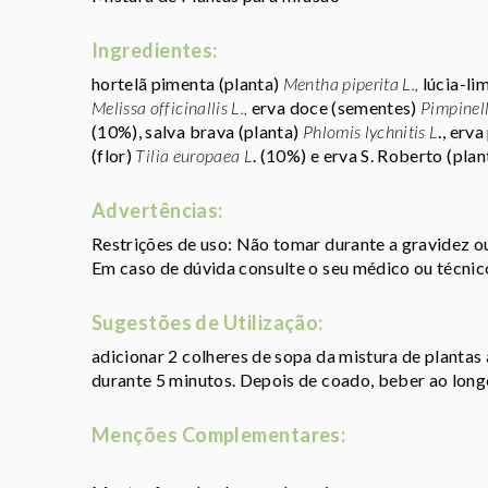
Ingredientes:
hortelã pimenta (planta)
Mentha piperita L.,
lúcia-li
Melissa officinallis L.,
erva doce (sementes)
Pimpinel
(10%), salva brava (planta)
Phlomis lychnitis L
., erv
(flor)
Tilia europaea L
. (10%) e erva S. Roberto (pla
Advertências:
Restrições de uso: Não tomar durante a gravidez 
Em caso de dúvida consulte o seu médico ou técnic
Sugestões de Utilização:
adicionar 2 colheres de sopa da mistura de plantas a
durante 5 minutos. Depois de coado, beber ao longo
Menções Complementares: