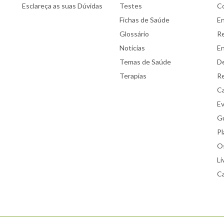
Esclareça as suas Dúvidas
Testes
C
Fichas de Saúde
E
Glossário
Re
Notícias
E
Temas de Saúde
De
Terapias
Re
Ca
E
Gu
Pl
Os
Li
Ca