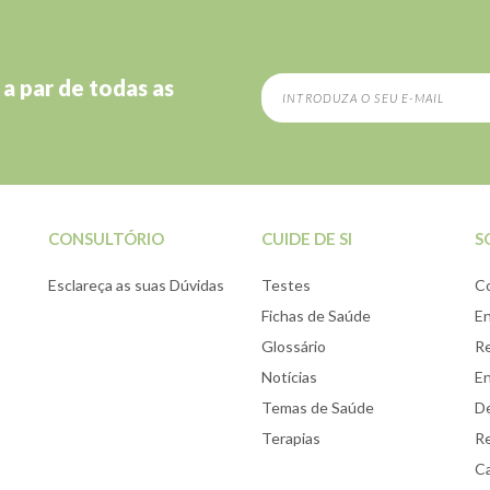
 a par de todas as
CONSULTÓRIO
CUIDE DE SI
S
Esclareça as suas Dúvidas
Testes
C
Fichas de Saúde
E
Glossário
Re
Notícias
E
Temas de Saúde
De
Terapias
Re
Ca