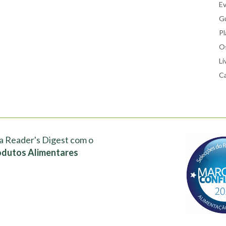
E
Gu
Pl
Os
Li
Ca
a Reader's Digest com o
odutos Alimentares