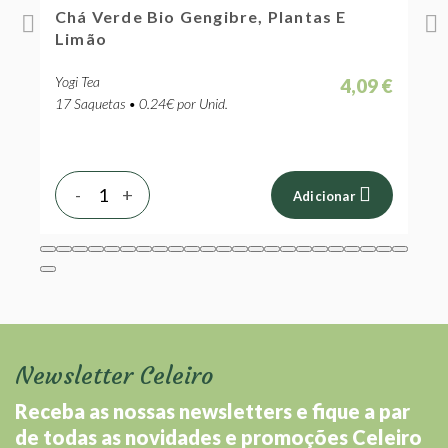
Chá Verde Bio Gengibre, Plantas E
I
Limão
Yogi Tea
Y
 €
4,09 €
17 Saquetas • 0.24€ por Unid.
1
-
+
Adicionar
Newsletter Celeiro
Receba as nossas newsletters e fique a par
de todas as novidades e promoções Celeiro