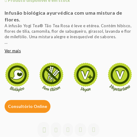
Produto disponível e em stock
Infusão biológica ayurvédica com uma mistura de
flores.
A infusão Yogi Tea® Tão Tea Rosa é leve e etérea. Contém hibisco,
flores de tília, camomila, flor de sabugueiro, girassol, lavanda e flor
de milefólio. Uma mistura alegre e inesquecível de sabores.
A Yogi Tea® contempla uma ampla variedade de infusões
Ver mais
biológicas que tem por base a filosofia ayurvédica que defende
que a cura do corpo reside na mente e no espírito. As infusões Yogi
Tea® possuem os aromas complexos e os sabores exóticos
naturais de plantas e especiarias biológicas que ajudam a
recuperar o equilíbrio do seu corpo, mente e espírito e a viver em
harmonia com a natureza e com o meio ambiente.
Consultório Online