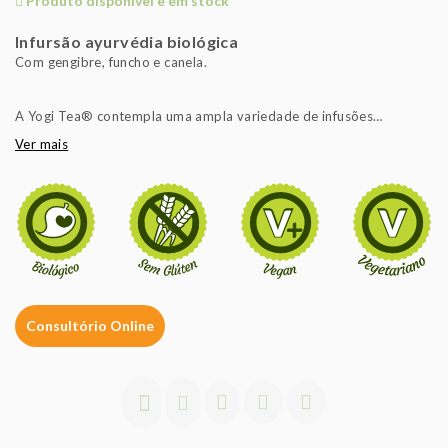
Produto disponível e em stock
Infursão ayurvédia biológica
Com gengibre, funcho e canela.
A Yogi Tea® contempla uma ampla variedade de infusões
biológicas que tem por base a filosofia ayurvédica que defende
Ver mais
que a cura do corpo reside na mente e no espírito. As infusões Yogi
Tea® possuem os aromas complexos e os sabores exóticos
naturais de plantas e especiarias biológicas que ajudam a
recuperar o equilíbrio do seu corpo, mente e espírito e a viver em
harmonia com a natureza e com o meio ambiente.
Consultório Online