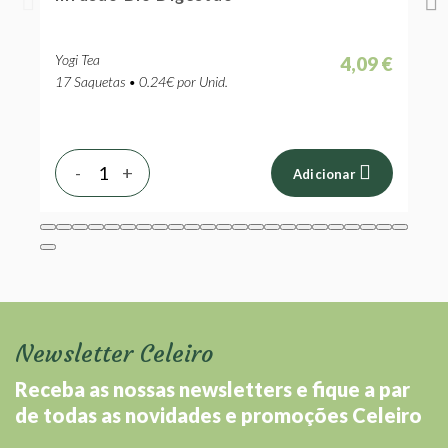
Limão
Yogi Tea
Y
 €
4,09 €
17 Saquetas • 0.24€ por Unid.
1
-
+
Adicionar
Newsletter Celeiro
Receba as nossas newsletters e fique a par
de todas as novidades e promoções Celeiro