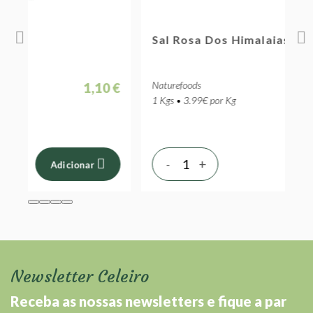
Sal Rosa Dos Himalaias Fino
S
Naturefoods
N
 €
3,99 €
1 Kgs • 3.99€ por Kg
1
-
+
Adicionar
Newsletter Celeiro
Receba as nossas newsletters e fique a par