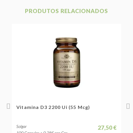
PRODUTOS RELACIONADOS
Vitamina D3 2200 Ui (55 Mcg)
V
Solgar
S
 €
27,50 €
100 Capsulas • 0.28€ por Cps.
6