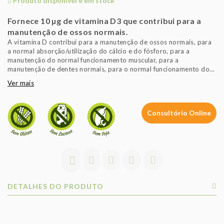
Produto disponível e em stock
Fornece 10 µg de vitamina D3 que contribui para a
manutenção de ossos normais.
A vitamina D contribui para a manutenção de ossos normais, para
a normal absorção/utilização do cálcio e do fósforo, para a
manutenção do normal funcionamento muscular, para a
manutenção de dentes normais, para o normal funcionamento do
sistema imunitário e para a proteção das células contra as
Ver mais
oxidações indesejáveis.
Este suplemento é rico em vitamina D3 fornecendo 10 µg de
vitamina D3 por cápsula mole.
Consultório Online
É isento de açúcar, sal, amido, milho, levedura, trigo, soja, glúten e
produtos lácteos. Formulado sem o uso de conservantes,
aromatizantes nem corantes artificiais.
DETALHES DO PRODUTO