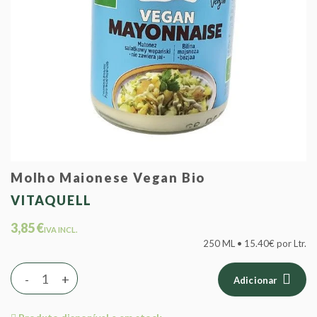
Molho Maionese Vegan Bio
VITAQUELL
3,85 €
IVA INCL.
250 ML • 15.40€ por Ltr.
-
+
Adicionar