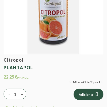
Citropol
PLANTAPOL
22,25 €
IVA INCL.
30 ML • 741.67€ por Ltr.
-
+
Adicionar