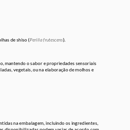
olhas de shiso (
Perilla frutescens
).
do, mantendo o sabor e propriedades sensoriais
adas, vegetais, ou na elaboração de molhos e
tidas na embalagem, incluindo os ingredientes,
ões disponibilizadas podem variar de acordo com