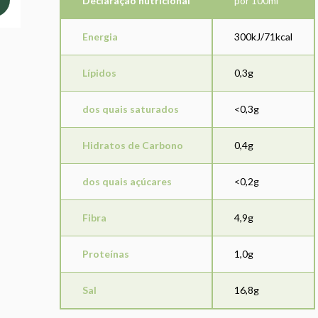
Declaração nutricional
por 100ml
Energia
300kJ/71kcal
Lípidos
0,3g
dos quais saturados
<0,3g
Hidratos de Carbono
0,4g
dos quais açúcares
<0,2g
Fibra
4,9g
Proteínas
1,0g
Sal
16,8g