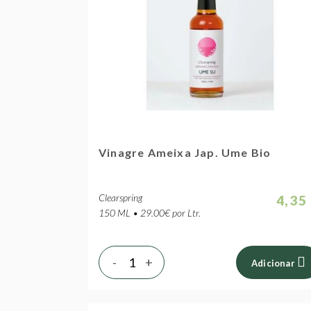
Vinagre Ameixa Jap. Ume Bio
Clearspring
4,35
150 ML • 29.00€ por Ltr.
-
+
Adicionar