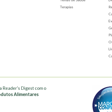
Terapias
Re
Ca
E
Gu
Pl
Os
Li
Ca
a Reader's Digest com o
odutos Alimentares