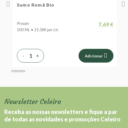
Sumo Romã Bio
S
Prosain
P
 €
7,69 €
500 ML • 15.38€ por Ltr.
5
-
+
Adicionar
Newsletter Celeiro
Receba as nossas newsletters e fique a par
de todas as novidades e promoções Celeiro