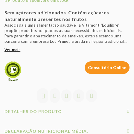
Produto disponível e em stock
Sem açúcares adicionados. Contém açúcares
naturalmente presentes nos frutos
Associada a uma alimentação saudável, a Vitamont "Equilibre"
propõe produtos adaptados às suas necessidades nutricionais.
Para garantir o abastecimento de ameixas, estabelecemos uma
parceria com a empresa Lou Prunel, situada na região tradicional
de produção e que produz e transforma ameixas biológicas há
Ver mais
quase 30 anos.
Consultório Online
DETALHES DO PRODUTO
DECLARAÇÃO NUTRICIONAL MÉDIA: