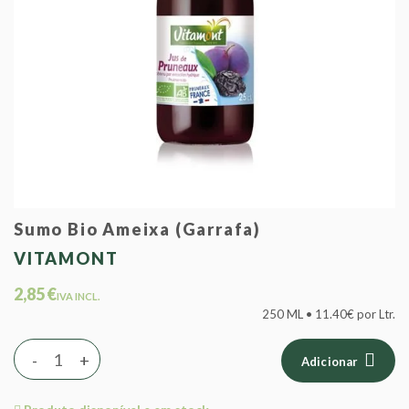
Sumo Bio Ameixa (Garrafa)
VITAMONT
2,85 €
IVA INCL.
250 ML • 11.40€ por Ltr.
-
+
Adicionar