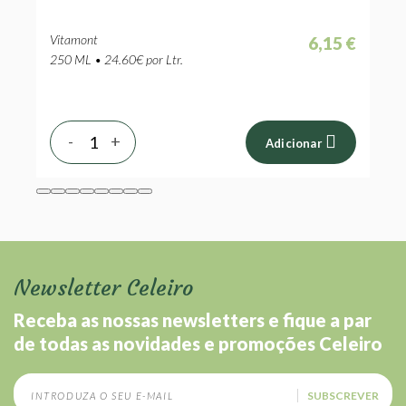
 €
Vitamont
V
6,15 €
 €
250 ML • 24.60€ por Ltr.
2
-
+
Adicionar
Newsletter Celeiro
Receba as nossas newsletters e fique a par
de todas as novidades e promoções Celeiro
SUBSCREVER