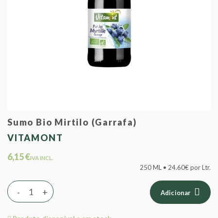
Sumo Bio Mirtilo (Garrafa)
VITAMONT
6,15 €
IVA INCL.
250 ML • 24.60€ por Ltr.
-
+
Adicionar