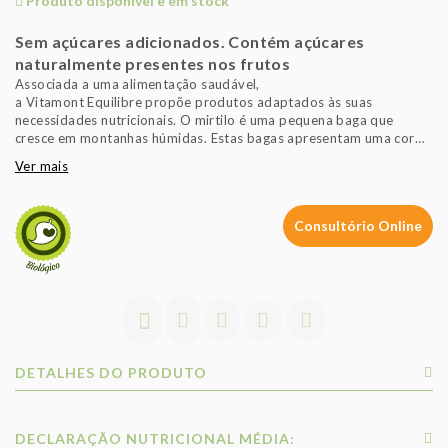
Produto disponível e em stock
Sem açúcares adicionados. Contém açúcares
naturalmente presentes nos frutos
Associada a uma alimentação saudável,
a Vitamont Equilibre propõe produtos adaptados às suas
necessidades nutricionais. O mirtilo é uma pequena baga que
cresce em montanhas húmidas. Estas bagas apresentam uma cor
azul-escura quando estão maduras.
Ver mais
Origem dos mirtilos: Polónia, Ucrânia
Consultório Online
DETALHES DO PRODUTO
DECLARAÇÃO NUTRICIONAL MÉDIA: