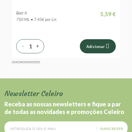
 €
Beet It
B
5,59 €
 €
750 ML • 7.45€ por Ltr.
2
-
+
Adicionar
Newsletter Celeiro
Receba as nossas newsletters e fique a par
de todas as novidades e promoções Celeiro
SUBSCREVER