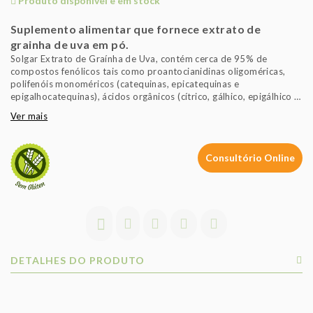
Produto disponível e em stock
Suplemento alimentar que fornece extrato de
grainha de uva em pó.
Solgar Extrato de Graínha de Uva, contém cerca de 95% de
compostos fenólicos tais como proantocianidinas oligoméricas,
polifenóis monoméricos (catequinas, epicatequinas e
epigalhocatequinas), ácidos orgânicos (cítrico, gálhico, epigálhico e
málico).
Ver mais
É isento de açúcar, sal, amido, levedura, trigo, soja, glúten e
produtos lácteos. Formulado sem o uso de conservantes,
aromatizantes e corantes artificiais. Adequado para vegans.
Consultório Online
DETALHES DO PRODUTO