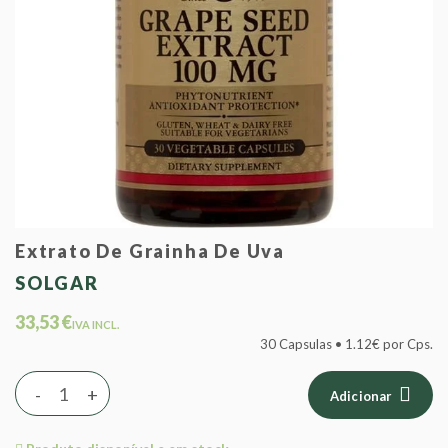
Extrato De Grainha De Uva
SOLGAR
33,53 €
IVA INCL.
30 Capsulas • 1.12€ por Cps.
-
+
Adicionar