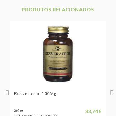
PRODUTOS RELACIONADOS
Resveratrol 100Mg
F
Solgar
S
 €
33,74 €
60 Capsulas • 0.56€ por Cps.
6