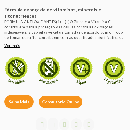
Fórmula avançada de vitaminas, minerais e
fitonutrientes
FÓRMULA ANTIOXIDANTES(1) - (1)O Zinco e a Vitamina C
contribuem para a proteção das células contra as oxidações
indesejáveis. 2 cápsulas vegetais tomadas de acordo com o modo
de tomar descrito, contribuem com as quantidades significativas
do valor de referência de zinco e de vitamina C para se obterem os
Ver mais
efeitos benéficos descritos. É importante seguir um regime
alimentar variado e equilibrado e um estilo de vida saudável.
Isento de: sal, glúten, trigo, produtos lácteos, levedura,
conservantes ou aromas artificiais. Adequado a vegans.
Saiba Mais
Consultório Online