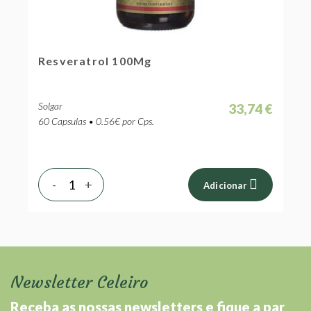
Resveratrol 100Mg
Solgar
33,74 €
60 Capsulas • 0.56€ por Cps.
-
+
Adicionar
Newsletter Celeiro
Receba as nossas newsletters e fique a par