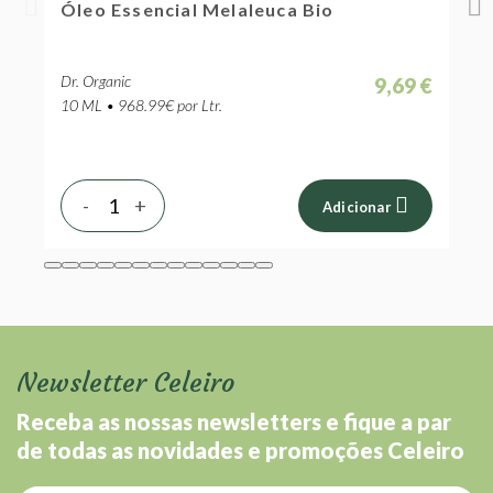
Stick-Anti-Imperfeições Melaleuca Bio
Dr. Organic
,69 €
9,29 €
8 ML • 1,161.26€ por Ltr.
-
+
r
Adicionar
Newsletter Celeiro
Receba as nossas newsletters e fique a par
de todas as novidades e promoções Celeiro