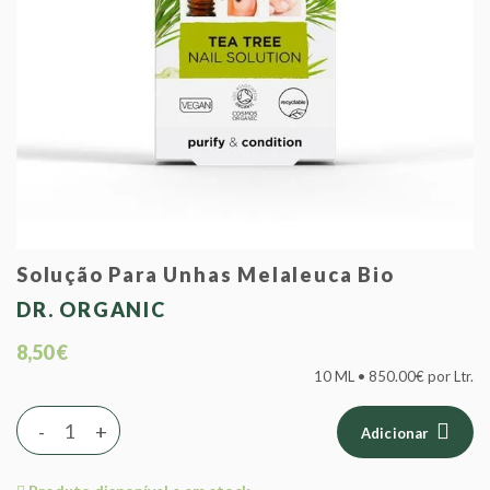
Solução Para Unhas Melaleuca Bio
DR. ORGANIC
8,50 €
10 ML • 850.00€ por Ltr.
-
+
Adicionar