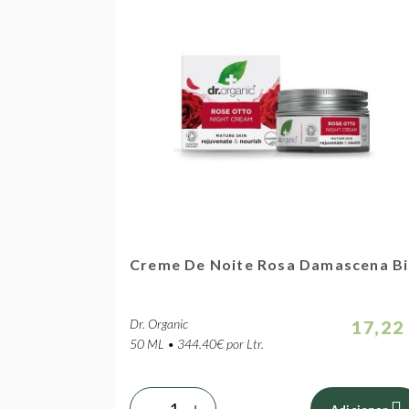
Creme De Noite Rosa Damascena B
Dr. Organic
17,22
50 ML • 344.40€ por Ltr.
-
+