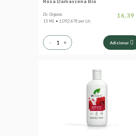
Rosa Damascena Bio
Dr. Organic
16,39
15 ML • 1,092.67€ por Ltr.
-
+
Adicionar