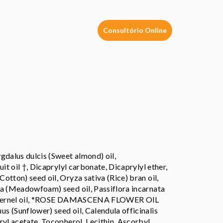
Consultório Online
gdalus dulcis (Sweet almond) oil,
it oil †, Dicaprylyl carbonate, Dicaprylyl ether,
tton) seed oil, Oryza sativa (Rice) bran oil,
ba (Meadowfoam) seed oil, Passiflora incarnata
an) kernel oil, *ROSE DAMASCENA FLOWER OIL
 (Sunflower) seed oil, Calendula officinalis
ryl acetate, Tocopherol, Lecithin, Ascorbyl