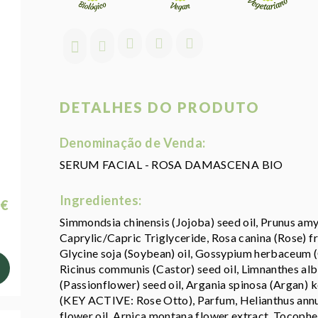
DETALHES DO PRODUTO
Denominação de Venda:
SERUM FACIAL - ROSA DAMASCENA BIO
Ingredientes:
 €
Simmondsia chinensis (Jojoba) seed oil, Prunus amy
Caprylic/Capric Triglyceride, Rosa canina (Rose) fru
Glycine soja (Soybean) oil, Gossypium herbaceum (Co
Ricinus communis (Castor) seed oil, Limnanthes al
(Passionflower) seed oil, Argania spinosa (Arg
(KEY ACTIVE: Rose Otto), Parfum, Helianthus annuus
flower oil, Arnica montana flower extract, Tocophe