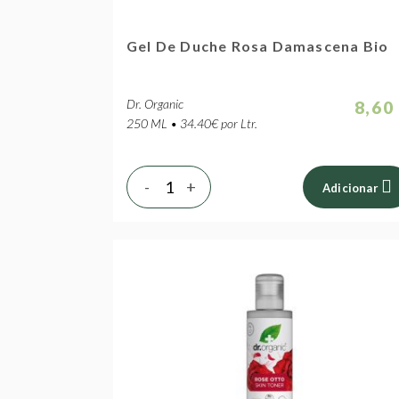
Gel De Duche Rosa Damascena Bio
Dr. Organic
8,60
250 ML • 34.40€ por Ltr.
-
+
Adicionar