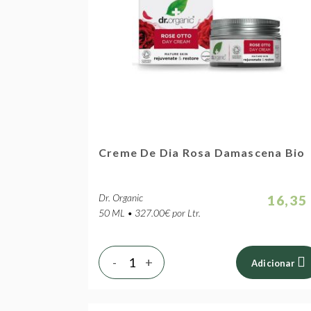
Creme De Dia Rosa Damascena Bio
Dr. Organic
16,35
50 ML • 327.00€ por Ltr.
-
+
Adicionar