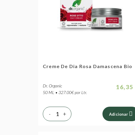
Creme De Dia Rosa Damascena Bio
Dr. Organic
16,35
50 ML • 327.00€ por Ltr.
-
+
Adicionar