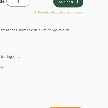
de
-
+
Adicionar
Produto disponível e em stock
a damascena, hamamélis e um complexo de
 biológicos.
tas