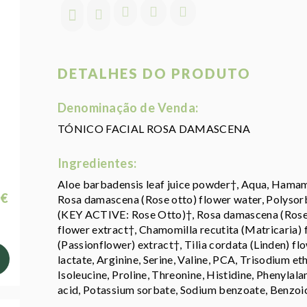
DETALHES DO PRODUTO
Denominação de Venda:
TÓNICO FACIAL ROSA DAMASCENA
Ingredientes:
Aloe barbadensis leaf juice powder†, Aqua, Hamamel
 €
Rosa damascena (Rose otto) flower water, Pol
(KEY ACTIVE: Rose Otto)†, Rosa damascena (Rose ot
flower extract†, Chamomilla recutita (Matricaria) 
(Passionflower) extract†, Tilia cordata (Linden) f
lactate, Arginine, Serine, Valine, PCA, Trisodium et
Isoleucine, Proline, Threonine, Histidine, Phenylal
acid, Potassium sorbate, Sodium benzoate, Benzoic 