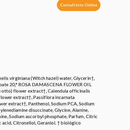
Consultório Online
is virginiana (Witch hazel) water, Glycerin†,
ysorbate 20,* ROSA DAMASCENA FLOWER OIL
to) flower extract†, Calendula officinalis
flower extract†, Passiflora incarnata
lower extract†, Panthenol, Sodium PCA, Sodium
hylenediamine disuccinate, Glycine, Alanine,
anine, Sodium ascorbyl phosphate, Parfum, Citric
acid, Citronellol, Geraniol. † biológico