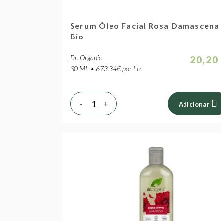
Serum Óleo Facial Rosa Damascena
Bio
Dr. Organic
20,20
30 ML • 673.34€ por Ltr.
-
+
Adicionar