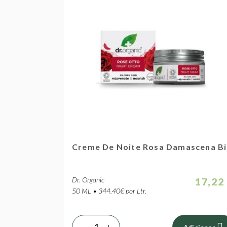
Creme De Noite Rosa Damascena B
Dr. Organic
17,22
50 ML • 344.40€ por Ltr.
-
+