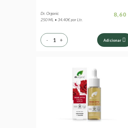
Dr. Organic
8,60
250 ML • 34.40€ por Ltr.
-
+
Adicionar