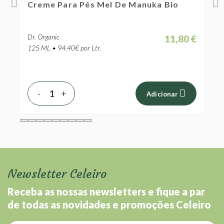
Creme Para Pés Mel De Manuka Bio
C
Dr. Organic
D
 €
11,80 €
125 ML • 94.40€ por Ltr.
5
-
+
Adicionar
Newsletter Celeiro
Receba as nossas newsletters e fique a par
de todas as novidades e promoções Celeiro