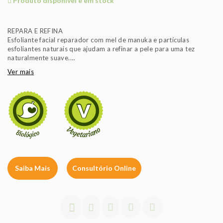
Produto disponível e em stock
REPARA E REFINA
Esfoliante facial reparador com mel de manuka e partículas
esfoliantes naturais que ajudam a refinar a pele para uma tez
naturalmente suave.
Ver mais
- Vegetariano
- Ideal para: pele seca.
- Ingrediente principal: Mel de Manuka* biológico.
- Cosmético Biológico certificado por COSMOS ORGANIC.
- Embalagem reciclada e reciclável.
- Cuidado da pele com ingredientes à base de plantas.
- Respeito pelos animais e pelo meio ambiente.
Saiba Mais
Consultório Online