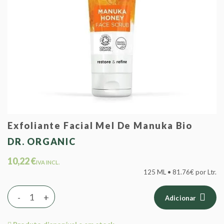
Exfoliante Facial Mel De Manuka Bio
DR. ORGANIC
10,22 €
IVA INCL.
125 ML • 81.76€ por Ltr.
-
+
Adicionar