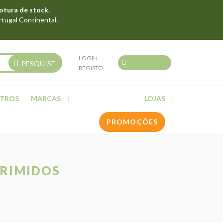
otura de stock.
rtugal Continental.
LOGIN
PESQUISE
REGISTO
TROS
MARCAS
LOJAS
PROMOÇÕES
PRIMIDOS