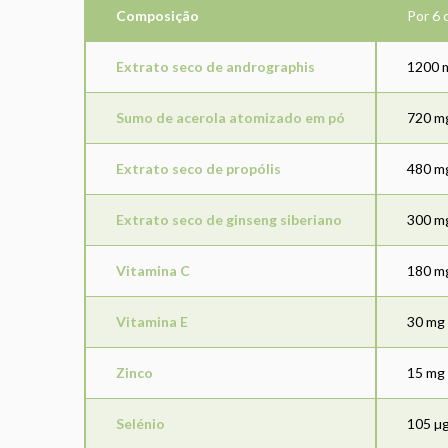
Composição
Por 6
Extrato seco de andrographis
1200 
Sumo de acerola atomizado em pó
720 m
Extrato seco de propólis
480 m
Extrato seco de ginseng siberiano
300 m
Vitamina C
180 m
Vitamina E
30 mg
Zinco
15 mg
Selénio
105 µ