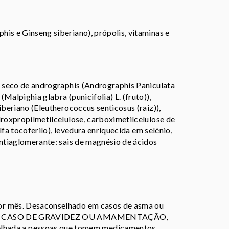
is e Ginseng siberiano), própolis, vitaminas e
o seco de andrographis (Andrographis Paniculata
Malpighia glabra (punicifolia) L. (fruto)),
iberiano (Eleutherococcus senticosus (raiz)),
droxpropilmetilcelulose, carboximetilcelulose de
lfa tocoferilo), levedura enriquecida em selénio,
antiaglomerante: sais de magnésio de ácidos
or mês. Desaconselhado em casos de asma ou
AR EM CASO DE GRAVIDEZ OU AMAMENTAÇÃO,
ada a pessoas que tomem medicamentos