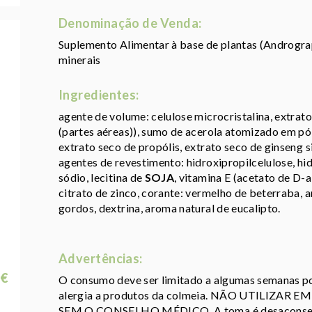
Denominação de Venda:
Suplemento Alimentar à base de plantas (Andrograph
minerais
Ingredientes:
agente de volume: celulose microcristalina, extrat
(partes aéreas)), sumo de acerola atomizado em pó (
extrato seco de propólis, extrato seco de ginseng s
agentes de revestimento: hidroxipropilcelulose, hi
sódio, lecitina de
SOJA
, vitamina E (acetato de D-a
citrato de zinco, corante: vermelho de beterraba, 
gordos, dextrina, aroma natural de eucalipto.
Advertências:
 €
O consumo deve ser limitado a algumas semanas p
alergia a produtos da colmeia. NÃO UTILIZ
SEM O CONSELHO MÉDICO. A toma é desaconselh