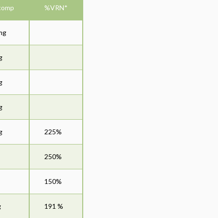
 comp
%VRN*
mg
g
g
g
g
225%
250%
150%
g
191 %