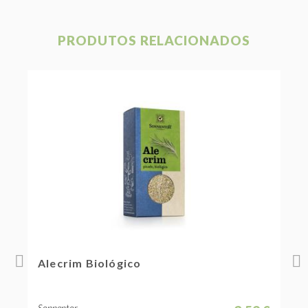
PRODUTOS RELACIONADOS
Alecrim Biológico
E
Sonnentor
S