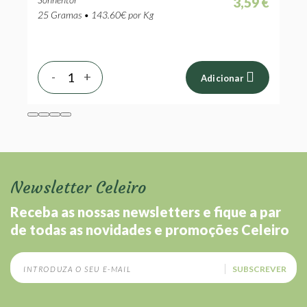
 €
3,59 €
25 Gramas • 143.60€ por Kg
1
-
+
Adicionar
Newsletter Celeiro
Receba as nossas newsletters e fique a par
de todas as novidades e promoções Celeiro
SUBSCREVER