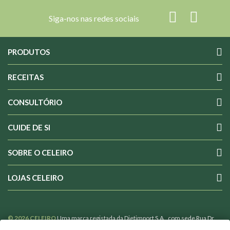
Siga-nos nas redes sociais
PRODUTOS
RECEITAS
CONSULTÓRIO
CUIDE DE SI
SOBRE O CELEIRO
LOJAS CELEIRO
© 2026 CELEIRO
Uma marca registada da Dietimport S.A., com sede Rua Dr.
Costa Sacadura nº 4 1800-176 Lisboa Portugal, com o nº 502365110 de Pessoa