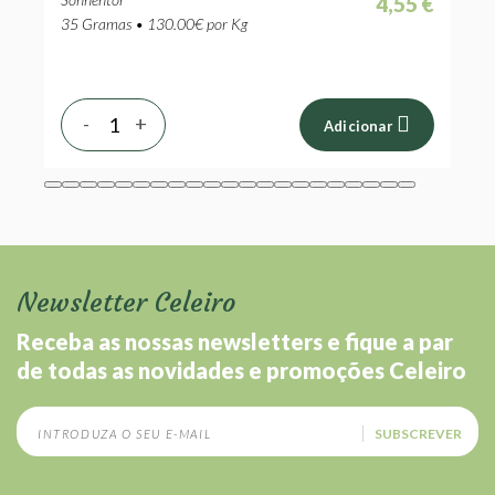
 €
4,55 €
35 Gramas • 130.00€ por Kg
2
-
+
Adicionar
Newsletter Celeiro
Receba as nossas newsletters e fique a par
de todas as novidades e promoções Celeiro
SUBSCREVER