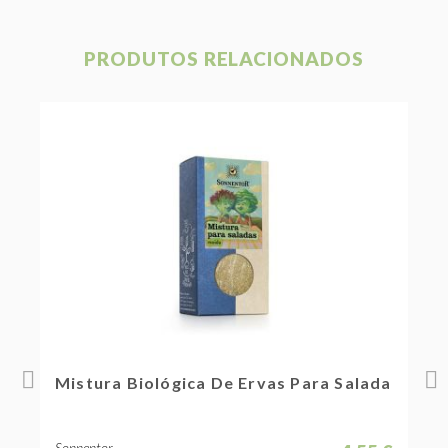
PRODUTOS RELACIONADOS
Mistura Biológica De Ervas Para Salada
E
Sonnentor
S