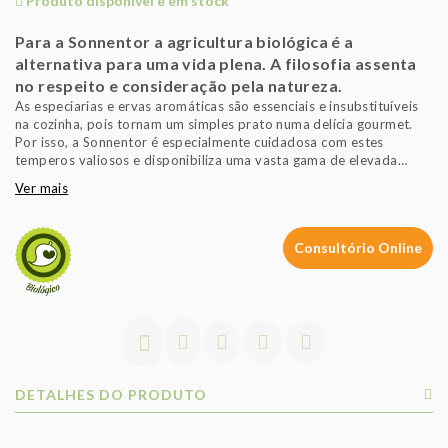
Produto disponível e em stock
Para a Sonnentor a agricultura biológica é a
alternativa para uma vida plena. A filosofia assenta
no respeito e consideração pela natureza.
As especiarias e ervas aromáticas são essenciais e insubstituíveis
na cozinha, pois tornam um simples prato numa delícia gourmet.
Por isso, a Sonnentor é especialmente cuidadosa com estes
temperos valiosos e disponibiliza uma vasta gama de elevada
qualidade. Cuidadosamente selecionadas por agricultores
Ver mais
experientes e provenientes de agricultura biológica - este é o
segredo das especiarias e ervas aromáticas Sonnentor, que levam
até à sua mesa um mundo de sabores.
Consultório Online
DETALHES DO PRODUTO