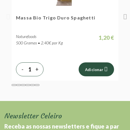
Massa Bio Trigo Duro Spaghetti
M
Naturefoods
N
1,20 €
500 Gramas • 2.40€ por Kg
5
-
+
Adicionar
Newsletter Celeiro
Receba as nossas newsletters e fique a par