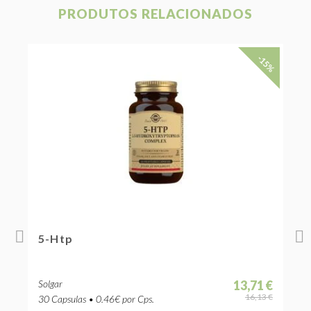
PRODUTOS RELACIONADOS
-15%
5-Htp
5
Solgar
13,71 €
S
 €
16,13 €
30 Capsulas • 0.46€ por Cps.
9