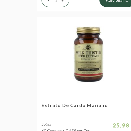
Adicionar
Extrato De Cardo Mariano
Solgar
25,98
60 Capsulas • 0.43€ por Cps.