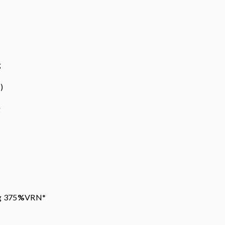
g
)
g
µg 375
%
VRN*