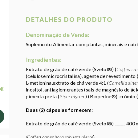
DETALHES DO PRODUTO
Denominação de Venda:
Suplemento Alimentar com plantas, minerais e nutr
Ingredientes:
Extrato de grão de café verde (Svetol®) (
Coffea can
(celulose microcristalina), agente de revestimento (
L-metionina,extrato de chá verde 4:1 (
Camellia sinen
 €
inositol, antiaglomerantes (sais de magnésio de ácid
pimenta preta (
Piper nigrum
) (Bioperine®), crómio 
Duas (2) cápsulas fornecem:
Extrato de grão de café verde (Svetol®) .......... 400
(Coffea canephora robusta pierre
)