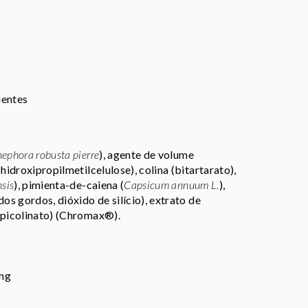
ientes
ephora robusta pierre
), agente de volume
hidroxipropilmetilcelulose), colina (bitartarato),
sis
), pimienta-de-caiena (
Capsicum annuum L.
),
os gordos, dióxido de silício), extrato de
(picolinato) (Chromax®).
 mg