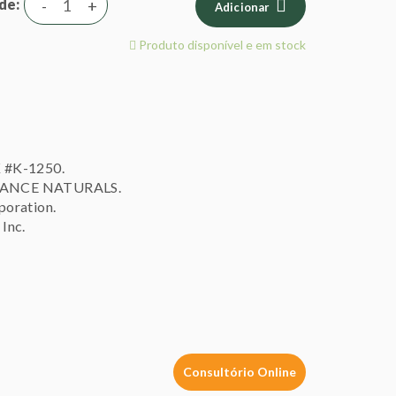
de
-
+
Adicionar
Produto disponível e em stock
K #K-1250.
FRANCE NATURALS.
poration.
Inc.
Consultório Online