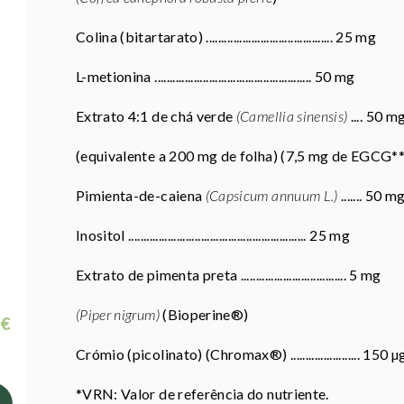
Colina (bitartarato) .......................................... 25 mg
L-metionina .................................................... 50 mg
Extrato 4:1 de chá verde
(Camellia sinensis)
.... 50 m
(equivalente a 200 mg de folha) (7,5 mg de EGCG**
Pimienta-de-caiena
(Capsicum annuum L.)
....... 50 m
Inositol ........................................................... 25 mg
Extrato de pimenta preta ................................... 5 mg
(Piper nigrum)
(Bioperine®)
 €
Crómio (picolinato) (Chromax®) ....................... 150 
*VRN: Valor de referência do nutriente.