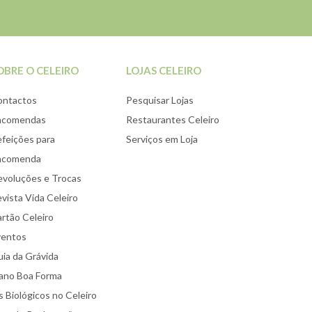
OBRE O CELEIRO
LOJAS CELEIRO
ontactos
Pesquisar Lojas
ncomendas
Restaurantes Celeiro
feições para
Serviços em Loja
ncomenda
voluções e Trocas
vista Vida Celeiro
rtão Celeiro
ventos
ia da Grávida
ano Boa Forma
 Biológicos no Celeiro