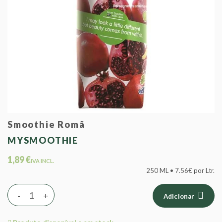
Smoothie Romã
MYSMOOTHIE
1,89 €
IVA INCL.
250 ML • 7.56€ por Ltr.
-
+
Adicionar