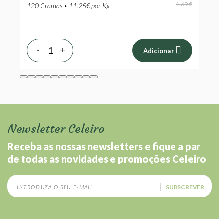
 €
1,69 €
120 Gramas • 11.25€ por Kg
1
-
+
Adicionar
Newsletter Celeiro
Receba as nossas newsletters e fique a par
de todas as novidades e promoções Celeiro
SUBSCREVER