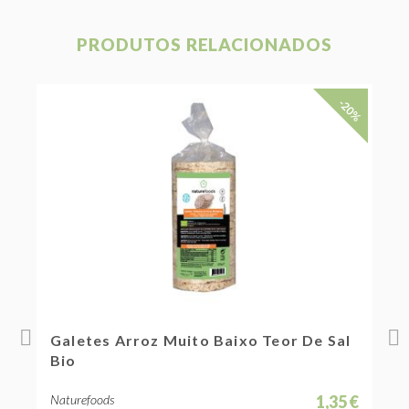
PRODUTOS RELACIONADOS
20%
-20%
Galetes Arroz Muito Baixo Teor De Sal
G
Bio
 €
Naturefoods
1,35 €
N