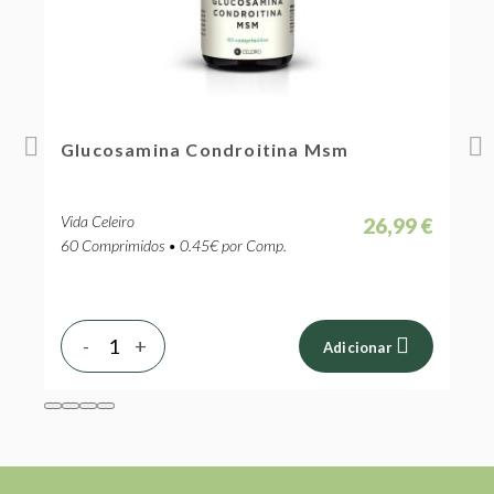
D
Glucosamina Condroitina Msm
G
C
Vida Celeiro
V
 €
26,99 €
60 Comprimidos • 0.45€ por Comp.
6
-
+
Adicionar