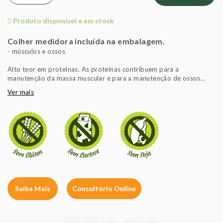
Produto disponível e em stock
Colher medidora incluída na embalagem.
- músculos e ossos
Alto teor em proteínas. As proteínas contribuem para a
manutenção da massa muscular e para a manutenção de ossos
normais. 10g tomados de acordo com o modo de tomar descrito
Ver mais
contribuem com a quantidade significativa de proteínas para se
obterem os efeitos benéficos descritos. É importante seguir um
regime alimentar variado, equilibrado e um estilo de vida saudável.
Composição por 10g**:
Fornecendo:
Colagénio 10g
Alanina 797mg
Arginina 723mg
Ácido Aspártico 543mg
Ácido glutâmico 943mg
Saiba Mais
Consultório Online
Cistina 9mg
Glicina 2174mg
Histidina 67mg
Hidroxiprolina 1041mg