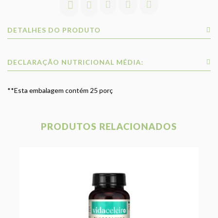
Isoleucina 106mg
Leucina 273mg
Lisina 329mg
DETALHES DO PRODUTO
Metionina 52mg
Fenilalanina 187mg
Prolina 1261mg
Serina 349mg
DECLARAÇÃO NUTRICIONAL MÉDIA:
Treonina 196mg
Tirosina 71mg
Triptofano 9mg
**Esta embalagem contém 25 porç
Valina 195mg
PRODUTOS RELACIONADOS