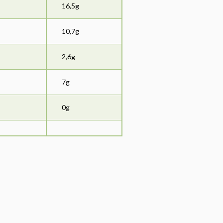
16,5g
10,7g
2,6g
7g
0g