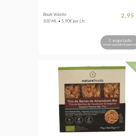
Baule Volante
2,95
500 ML • 5.90€ por Ltr.
esgotado
avisar quando disponív
-