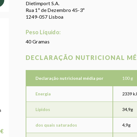
Dietimport S.A.
Rua 1º de Dezembro 45-3º
1249-057 Lisboa
Peso Líquido:
40 Gramas
DECLARAÇÃO NUTRICIONAL MÉ
Declaração nutricional média por
100 g
Energia
2339 kJ
Lípidos
34,9g
m
dos quais saturados
4,9g
 €