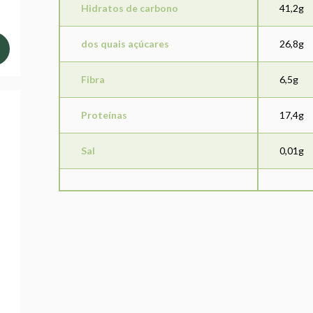
Hidratos de carbono
41,2g
dos quais açúcares
26,8g
Fibra
6,5g
Proteínas
17,4g
Sal
0,01g