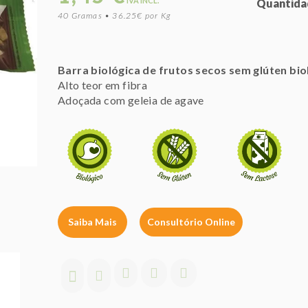
IVA INCL.
Quantida
40 Gramas • 36.25€ por Kg
Barra biológica de frutos secos sem glúten bio
Alto teor em fibra
Adoçada com geleia de agave
Saiba Mais
Consultório Online