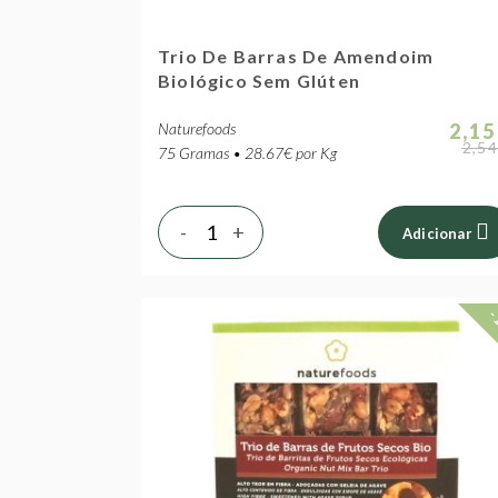
Trio De Barras De Amendoim
Biológico Sem Glúten
Naturefoods
2,15
2,54
75 Gramas • 28.67€ por Kg
-
+
Adicionar
-