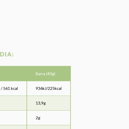
DIA:
Barra (40g)
 / 561 kcal
936kJ/225kcal
13,9g
2g