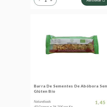
Adicionar
Barra De Sementes De Abóbora Se
Glúten Bio
Naturefoods
1,45
40 Gramas • 36.25€ por Kg