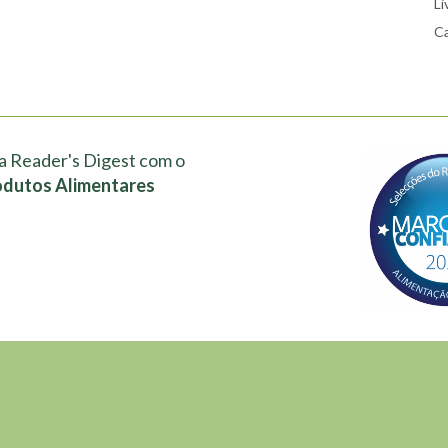
Li
Ca
a Reader's Digest com o
odutos Alimentares