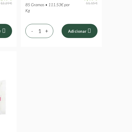
12,29 €
11,15 €
85 Gramas • 111.53€ por
Kg
-
+
r
Adicionar