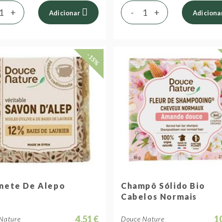
+
-
+
Adicionar
Adiciona
-15%
nete De Alepo
Champô Sólido Bio
Cabelos Normais
4,51 €
1
Nature
Douce Nature