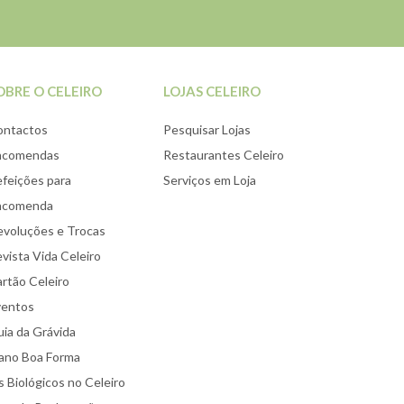
OBRE O CELEIRO
LOJAS CELEIRO
ontactos
Pesquisar Lojas
ncomendas
Restaurantes Celeiro
feições para
Serviços em Loja
ncomenda
voluções e Trocas
vista Vida Celeiro
rtão Celeiro
ventos
ia da Grávida
ano Boa Forma
 Biológicos no Celeiro