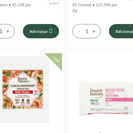
5,30 €
mas • 45.10€ por
85 Gramas • 122.94€ por
Kg
+
-
+
Adicionar
Adiciona
-15%