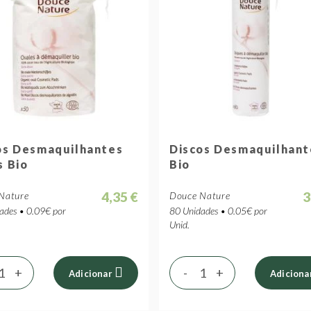
os Desmaquilhantes
Discos Desmaquilhant
s Bio
Bio
4,35 €
3
Nature
Douce Nature
ades • 0.09€ por
80 Unidades • 0.05€ por
Unid.
+
-
+
Adicionar
Adiciona