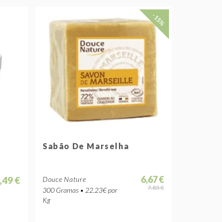
-15%
Sabão De Marselha
6,67 €
,49 €
Douce Nature
7,85 €
300 Gramas • 22.23€ por
Kg