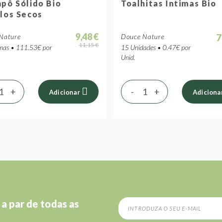
pô Sólido Bio
Toalhitas Íntimas Bio
los Secos
9,48 €
7
Nature
Douce Nature
11,15 €
as • 111.53€ por
15 Unidades • 0.47€ por
Unid.
+
-
+
Adicionar
Adiciona
 a par de todas as