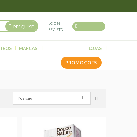
LOGIN
PESQUISE
REGISTO
TROS
MARCAS
LOJAS
PROMOÇÕES