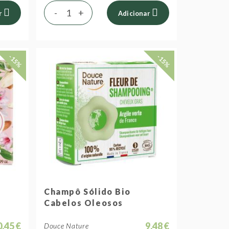
-
+
r
Adicionar
-15%
-15%
Champô Sólido Bio
Cabelos Oleosos
0,45 €
9,48 €
Douce Nature