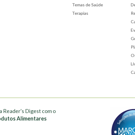
Temas de Saúde
De
Terapias
Re
Ca
E
Gu
Pl
Os
Li
Ca
a Reader's Digest com o
odutos Alimentares