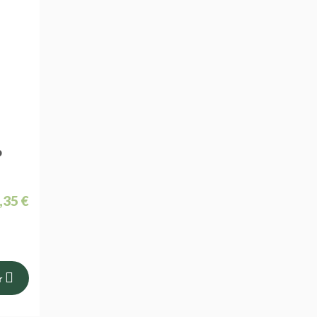
o
,35 €
r