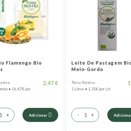
io Flamengo Bio
Leite De Pastagem Bi
as
Meio-Gordo
2,47 €
1
Nostra
Terra Nostra
mas • 16.47€ por
1 Litros • 1.35€ por Ltr.
+
-
+
Adicionar
Adiciona