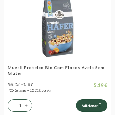
Muesli Proteico Bio Com Flocos Aveia Sem
Glúten
5,19 €
BAUCK MÜHLE
425 Gramas • 12.21€ por Kg
-
+
Adicionar